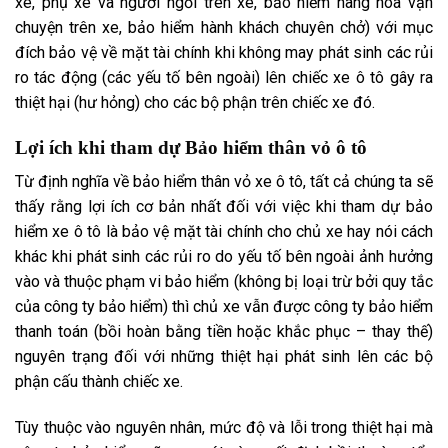
xe, phụ xe và người ngồi trên xe, bảo hiểm hàng hóa vận
chuyện trên xe, bảo hiểm hành khách chuyên chở) với
mục
đích
bảo vệ về mặt tài chính khi
không may
phát sinh các rủi
ro
tác động
(các yếu tố bên ngoài) lên chiếc xe ô tô
gây ra
thiệt hại (hư hỏng) cho các bộ phận trên chiếc xe đó.
Lợi ích khi
tham dự
Bảo hiểm thân vỏ ô tô
Từ định nghĩa về bảo hiểm thân vỏ xe ô tô,
tất cả chúng ta
sẽ
thấy rằng lợi ích cơ bản nhất đối với việc khi
tham dự
bảo
hiểm xe ô tô là bảo vệ mặt tài chính cho chủ xe hay nói cách
khác khi phát sinh các rủi ro do yếu tố
bên ngoài
ảnh hưởng
vào và thuộc phạm vi bảo hiểm (không bị
loại trừ
bởi quy tắc
của công ty bảo hiểm) thì chủ xe
vẫn được
công ty bảo hiểm
thanh toán (bồi hoàn bằng tiền hoặc
khắc phục
– thay thế)
nguyên trạng đối
với những
thiệt hại phát sinh lên các bộ
phận cấu thành chiếc xe.
Tùy thuộc vào
nguyên nhân
, mức độ và lỗi trong thiệt hại mà