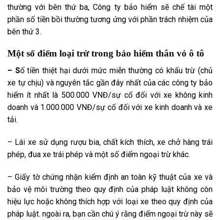
thường với
bên thứ ba
, Công ty bảo hiểm sẽ chế tài
một
phần
số tiền bồi thường tương ứng với phần trách nhiệm của
bên thứ 3
.
Một số
điểm
loại trừ
trong bảo hiểm thân vỏ ô tô
– S
ố tiền thiệt hại dưới mức miễn thường có khấu trừ (chủ
xe tự chịu) và
nguyên tắc
gần đây nhất
của
các công ty
bảo
hiểm
ít nhất
là 500.000 VNĐ/sự cố đối với xe không kinh
doanh và 1.000.000 VNĐ/sự cố đối với xe kinh doanh và xe
tải.
– Lái xe sử dụng rượu bia, chất kích thích, xe chở hàng trái
phép, đua xe trái phép và
một số
điểm
ngoại trừ
khác.
– Giấy tờ chứng nhận kiểm định an toàn kỹ thuật của xe và
bảo vệ môi trường theo
quy định
của pháp luật không còn
hiệu lực hoặc
không thích hợp
với loại xe theo
quy định
của
pháp luật.
ngoài ra
, bạn cần
chú ý
rằng điểm
ngoại trừ
này sẽ