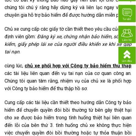
chúng tôi
chú ý
rằng hãy dừng ký và
liên lạc
ngay với
các
chuyên gia
hỗ trợ bảo hiểm để được
hướng dẫn
miễn phí
.
Tư vấn
Chủ xe cung cấp các giấy tờ cần thiết theo yêu cầu của giám
định viên gồm:
Đăng ký xe, chứng nhận bảo hiểm, sổ đăng
Liên hệ
kiểm, giấy phép lái xe của người điều khiển xe khi xe gặp
tai nạn
.
Lên đầu
cùng lúc
,
chủ xe phối hợp với Công ty bảo hiểm thu thập
các tài liệu liên quan đến vụ tai nạn của cơ quan công an.
Chúng tôi
quan tâm
rằng, nhiệm vụ của chủ xe là phối hợp
với Công ty bảo hiểm để thu thập hồ sơ.
Cung cấp các tài liệu cần thiết theo
hướng dẫn
Công ty bảo
hiểm để chuyển quyền đòi bồi thường từ bên gây thiệt hại
cho xe được bảo hiểm trong
tình huống
thiệt hại liên quan
đến lỗi của
bên thứ 3
.
tình huống
chủ xe không
thực hiện
việc chuyển quyền đòi bồi thường hoặc tự
thỏa thuận
bồi