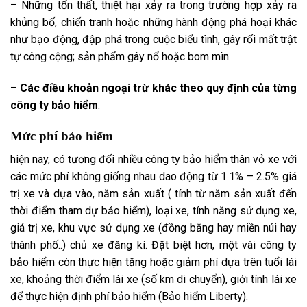
– Những tổn thất, thiệt hại xảy ra trong
trường hợp
xảy ra
khủng bố, chiến tranh hoặc những hành động phá hoại khác
như bạo động, đập phá trong cuộc biểu tình, gây rối mất trật
tự công cộng;
sản phẩm
gây nổ hoặc bom mìn.
–
Các điều khoản
ngoại trừ
khác theo
quy định
của từng
công ty bảo hiểm
.
Mức phí bảo hiểm
hiện nay
,
có tương đối nhiều
công ty bảo hiểm thân vỏ xe
với
các
mức phí
không giống nhau
dao động từ 1.1% – 2.5% giá
trị xe và
dựa vào
, năm sản xuất ( tính từ năm sản xuất đến
thời điểm
tham dự
bảo hiểm), loại xe,
tính năng
sử dụng xe,
giá trị xe, khu vực sử dụng xe (đồng bằng hay miền núi hay
thành phố..) chủ xe đăng kí. Đặt biệt hơn,
một vài
công ty
bảo hiểm còn
thực hiện
tăng hoặc giảm phí dựa trên tuổi lái
xe,
khoảng thời điểm
lái xe (số km di chuyển), giới tính lái xe
để
thực hiện
định phí bảo hiểm (Bảo hiểm Liberty).