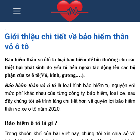
Skip
to
content
,
Giới thiệu chi tiết về bảo hiểm thân
vỏ ô tô
Bảo hiểm thân vỏ ôtô là loại bảo hiểm để bồi thường cho các
thiệt hại phát sinh do yếu tố
bên ngoài
tác động
lên các bộ
phận của xe ô tô(Vỏ, kính, gương,…).
Bảo hiểm thân vỏ ô tô
là loại hình bảo hiểm tự nguyện với
mức phí khác
nhau
của từng công ty bảo hiểm, loại xe.
sau
đây
chúng tôi sẽ
trình làng
chi tiết hơn
về quyền lợi bảo hiểm
thân vỏ xe ô tô năm 2020.
Bảo hiểm ô tô là gì ?
Trong khuôn khổ của
bài viết này
, chúng tôi xin chia sẻ về