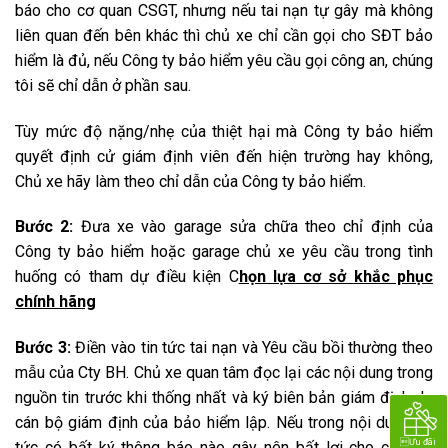
báo cho cơ quan CSGT, nhưng nếu tai nạn tự gây mà không
liên quan đến bên khác thì chủ xe chỉ cần gọi cho
SĐT
bảo
hiểm là đủ, nếu Công ty bảo hiểm yêu cầu gọi công an, chúng
tôi sẽ
chỉ dẫn
ở phần sau.
Tùy mức độ nặng/nhẹ của thiệt hại mà Công ty bảo hiểm
quyết định cử giám định viên đến hiện trường hay không,
Chủ xe hãy làm theo
chỉ dẫn
của Công ty bảo hiểm.
Bước 2:
Đưa xe vào garage
sửa chữa
theo chỉ định của
Công ty bảo hiểm hoặc garage chủ xe yêu cầu trong
tình
huống
có
tham dự
điều kiện C
họn lựa
cơ sở
khắc phục
chính hãng
Bước 3:
Điền vào
tin tức
tai nạn và Yêu cầu bồi thường theo
mẫu của Cty BH. Chủ xe
quan tâm
đọc lại các nội dung trong
nguồn tin
trước khi thống nhất và ký biên bản giám định do
cán bộ giám định của bảo hiểm lập. Nếu trong nội dung
tin
Ưu đãi
tức
có bất ký
thông báo
nào
gây nên
bất lợi cho chủ xe,