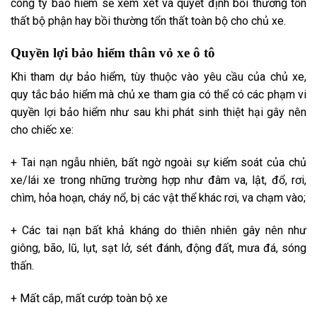
công ty bảo hiểm sẽ xem xét và quyết định bồi thường tổn
thất bộ phận hay bồi thường tổn thất
toàn bộ
cho chủ xe.
Quyền lợi bảo hiểm thân vỏ xe ô tô
Khi
tham dự
bảo hiểm, tùy thuộc vào yêu cầu của chủ xe,
quy tắc bảo hiểm mà chủ xe
tham gia
có thể có các phạm vi
quyền lợi bảo hiểm như sau khi phát sinh thiệt hại
gây nên
cho chiếc xe:
+ Tai nạn ngẫu nhiên, bất ngờ ngoài sự kiểm soát của chủ
xe/lái xe trong những
trường hợp
như đâm va, lật, đổ, rơi,
chìm, hỏa hoạn, cháy nổ, bị các vật thể khác rơi, va chạm vào;
+ Các tai nạn bất khả kháng do thiên nhiên
gây nên
như
giông, bão, lũ, lụt, sạt lở, sét đánh, động đất, mưa đá, sóng
thấn.
+ Mất cắp, mất cướp
toàn bộ
xe