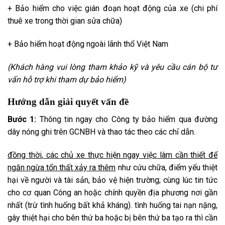
+ Bảo hiểm cho việc gián đoạn hoạt động của xe (chi phí
thuê xe trong
thời gian
sửa chữa)
+ Bảo hiểm hoạt động ngoài lãnh thổ
Việt Nam
(Khách hàng vui lòng tham khảo kỹ và yêu cầu cán bộ tư
vấn hỗ trợ khi
tham dự
bảo hiểm)
Hướng dẫn
giải quyết
vấn đề
Bước 1:
T
hông tin
ngay cho Công ty bảo hiểm qua đường
dây nóng ghi trên GCNBH và
thao tác
theo các
chỉ dẫn
.
đồng thời
, các chủ xe
thực hiện
ngay việc làm cần thiết để
ngăn ngừa tổn thất xảy ra thêm
như cứu chữa,
điểm yếu
thiệt
hại về người và tài sản, bảo vệ hiện trường;
cùng lúc
tin tức
cho cơ quan Công an hoặc chính quyền địa phương nơi gần
nhất (trừ
tình huống
bất khả kháng).
tình huống
tai nạn nặng,
gây thiệt hại cho
bên thứ ba
hoặc bị
bên thứ ba
tạo ra
thì cần