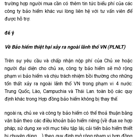
trường hợp
người mua
cần có thêm
tin tức
biểu phí của
các
công ty
bảo hiểm khác vui lòng
liên hệ
với tư vấn viên để
được hỗ trợ.
để ý
Về Bảo hiểm thiệt hại xảy ra ngoài lãnh thổ
VN
(PLNLT)
Trên sự yêu cầu và chấp nhận nộp phí của Chủ xe hoặc
người đại diện cho chủ xe, công ty bảo hiểm sẽ mở rộng
phạm vi bảo hiểm và chịu trách nhiệm bồi thường cho những
tổn thất xảy ra ngoài lãnh thổ
VN
trong phạm vi 4 nước:
Trung Quốc, Lào, Campuchia và Thái Lan.
toàn bộ
các
quy
định
khác trong Hợp đồng bảo hiểm không bị
thay thế
.
ngoài ra
, chủ xe và công ty bảo hiểm có thể thoả thuận bằng
văn bản theo các điều khoản bảo hiểm riêng (về đua xe hợp
pháp; sử dụng xe với
mục tiêu
tập lái,
cải tiến
bảo hiểm
thiết
bị
chuyên dùng,… ) theo
quy định
mở rộng phạm vi hợp đồng