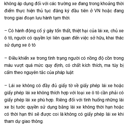
không áp dụng đối
với các
trường xe đang trong
khoảng thời
điểm
thực hiện
thủ tục đăng ký
đầu tiên
ở VN
hoặc đang
trong giai đoạn lưu hành tạm thời.
– Có hành động cố ý gây tổn thất, thiệt hại của lái xe, chủ xe
ô tô, người có quyền lợi liên quan đến việc sở hữu, khai thác
sử dụng xe ô tô
– Điều khiển xe trong tình trạng người có nồng độ cồn trong
máu vượt quá mức
quy định
, có chất kích thích, ma túy bị
cấm theo
nguyên tắc
của pháp luật
– Lái xe
không có
đầy đủ giấy tờ về giấy phép lái xe hoặc
giấy phép lái xe
không thích hợp
với loại xe ô tô cần phải có
giấy phép lái xe
phù hợp
. Riêng đối với
tình huống
những lái
xe bị tước quyền sử dụng bằng lái xe không thời hạn hoặc
có thời hạn thì sẽ
được coi là
không có
giấy phép lái xe khi
tham dự
giao thông.